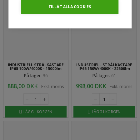
TILLÅT ALLA COOKIES
INDUSTRIELL STRÅLKASTARE
INDUSTRIELL STRÅLKASTARE
IP65 100W/4000K - 15000lm
IP65 150W/4000K - 22500lm
På lager:
36
På lager:
61
888,00 DKK
998,00 DKK
Exkl. moms
Exkl. moms
LÄGG I KORGEN
LÄGG I KORGEN