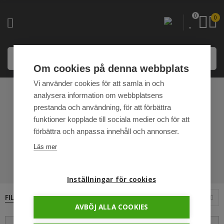
0
0
Om cookies på denna webbplats
Vi använder cookies för att samla in och
analysera information om webbplatsens
STRÅLKASTARE OCH
prestanda och användning, för att förbättra
UTOMHUSBELYSNIN
funktioner kopplade till sociala medier och för att
förbättra och anpassa innehåll och annonser.
G
Läs mer
HEM
STRÅLKASTARE OCH UTOMHUSBELYSNING
Inställningar för cookies
FILTRERA
12
Sortera efter
AVBÖJ ALLA COOKIES