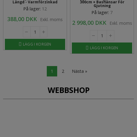
Längd - Varmförzinkad
300cm + Basflänsar För
Gjutning
På lager:
12
På lager:
7
388,00 DKK
Exkl. moms
2 998,00 DKK
Exkl. moms
LÄGG I KORGEN
LÄGG I KORGEN
1
2
Nästa »
WEBBSHOP