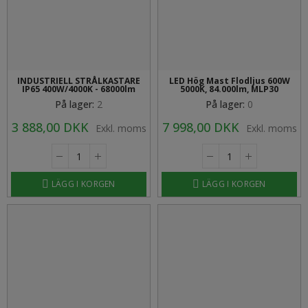
INDUSTRIELL STRÅLKASTARE
LED Hög Mast Flodljus 600W
IP65 400W/4000K - 68000lm
5000K, 84.000lm, MLP30
På lager:
2
På lager:
0
3 888,00 DKK
7 998,00 DKK
Exkl. moms
Exkl. moms
LÄGG I KORGEN
LÄGG I KORGEN