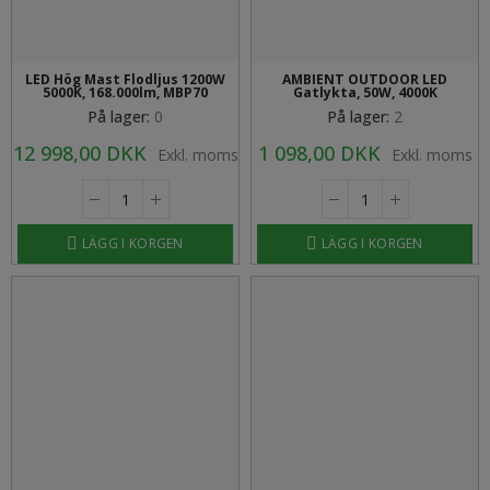
LED Hög Mast Flodljus 1200W
AMBIENT OUTDOOR LED
5000K, 168.000lm, MBP70
Gatlykta, 50W, 4000K
På lager:
0
På lager:
2
12 998,00 DKK
1 098,00 DKK
Exkl. moms
Exkl. moms
LÄGG I KORGEN
LÄGG I KORGEN