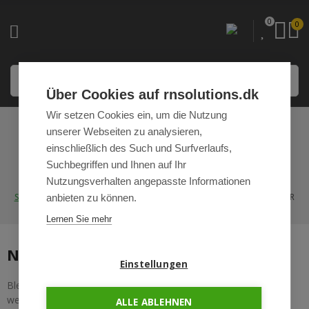
0
0
Über Cookies auf rnsolutions.dk
Wir setzen Cookies ein, um die Nutzung
unserer Webseiten zu analysieren,
VERSCHIEDENE
einschließlich des Such und Surfverlaufs,
ZUBEHÖR
Suchbegriffen und Ihnen auf Ihr
Nutzungsverhalten angepasste Informationen
STARTSEITE
FESTER NIEDRIGPREIS
VERSCHIEDENE ZUBEHÖR
anbieten zu können.
Lernen Sie mehr
Noch keine Produkte verfügbar
Einstellungen
Bleiben Sie dran! Sobald weitere Produkte hinzugefügt wurden,
werden sie hier angezeigt.
ALLE ABLEHNEN