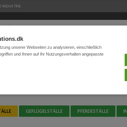
 INDUSTRIE
utions.dk
BEANTRAGEN SIE EIN...
tzung unserer Webseiten zu analysieren, einschließlich
FERENZEN
NACHRICHTEN
FIRMENVEREINBARUNG
WE
griffen und Ihnen auf Ihr Nutzungsverhalten angepasste
REFERENZEN - RINDER
STARTSEITE
/ REFERENZEN - RINDER
TÄLLE
GEFLÜGELSTÄLLE
PFERDESTÄLLE
I