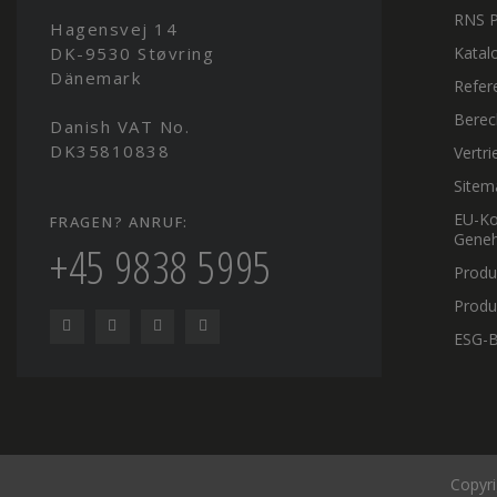
RNS P
Hagensvej 14
DK-9530 Støvring
Katal
Dänemark
Refer
Berec
Danish VAT No.
DK35810838
Vertri
Sitem
EU-Ko
FRAGEN? ANRUF:
Geneh
+45 9838 5995
Produ
Produ
ESG-B
Copyri