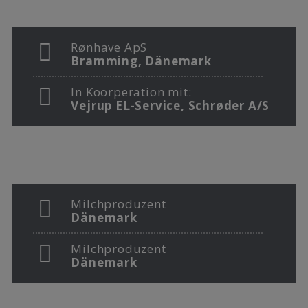
Rønhave ApS
Bramming, Dänemark
In Koorperation mit:
Vejrup EL-Service, Schrøder A/S
Milchproduzent
Dänemark
Milchproduzent
Dänemark