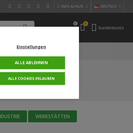
INFO & HILFE
DEUTSCH
0
0
Kundenkonto
JETZT KAUFEN!
Einstellungen
BSHOP
KONTAKTIERE UNS
ALLE ABLEHNEN
ALLE COOKIES ERLAUBEN
NDUSTRIE
WERKSTÄTTEN