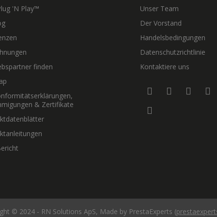
lug 'N Play™
Unser Team
og
Der Vorstand
enzen
Handelsbedingungen
hnungen
Datenschutzrichtlinie
ebspartner finden
Kontaktiere uns
ap
nformitätserklärungen,
migungen & Zertifikate
ktdatenblätter
ktanleitungen
ericht
ght © 2024 - RN Solutions ApS, Made by PrestaExperts (
prestaexper