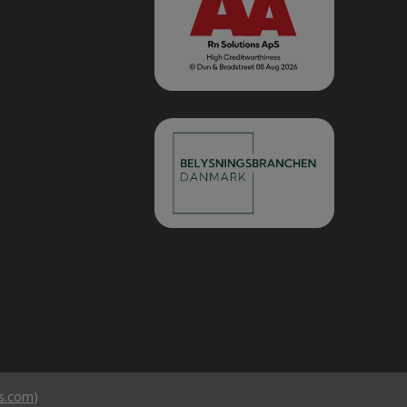
ts.com
)