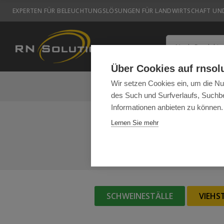
EXPERTEN FÜR BELEUCHTUNGSLÖSUNGEN FÜR LANDWIRTSCHAFT UND
Über Cookies auf rnsol
Wir setzen Cookies ein, um die Nu
UNSERE LÖSUNGEN
RE
des Such und Surfverlaufs, Suchbe
Informationen anbieten zu können.
Lernen Sie mehr
SCHWEINESTÄLLE
VIEHS