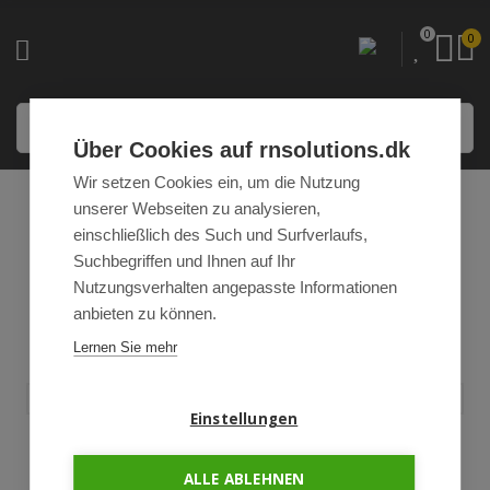
0
0
Über Cookies auf rnsolutions.dk
Wir setzen Cookies ein, um die Nutzung
unserer Webseiten zu analysieren,
einschließlich des Such und Surfverlaufs,
Suchbegriffen und Ihnen auf Ihr
Nutzungsverhalten angepasste Informationen
EXPERTEN FÜR
anbieten zu können.
BELEUCHTUNGSLÖSUNG
Lernen Sie mehr
EN FÜR
LANDWIRTSCHAFT UND
INDUSTRIE
Einstellungen
LÖSUNGEN ANSEHEN
ALLE ABLEHNEN