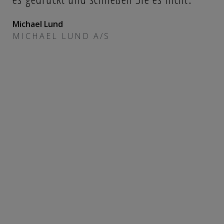
P
Michael Lund
u
MICHAEL LUND A/S
P
H
B
G