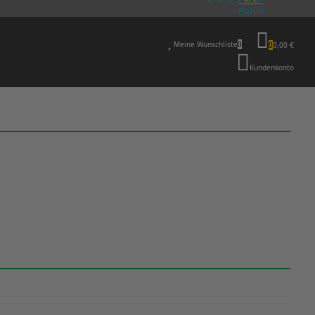
Polski
Meine Wunschliste
0
0
0,00 €
Kundenkonto