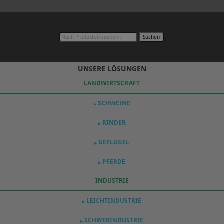
Suchen
UNSERE LÖSUNGEN
LANDWIRTSCHAFT
SCHWEINE
▶
RINDER
▶
GEFLÜGEL
▶
PFERDE
▶
INDUSTRIE
LEICHTINDUSTRIE
▶
SCHWERINDUSTRIE
▶