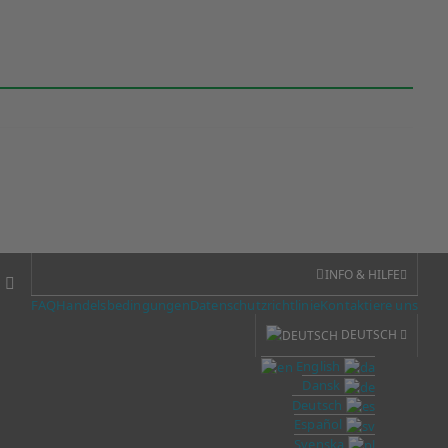
INFO & HILFE
FAQ
Handelsbedingungen
Datenschutzrichtlinie
Kontaktiere uns
DEUTSCH
English
Dansk
Deutsch
Español
Svenska