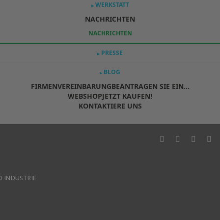
WERKSTATT
▶
NACHRICHTEN
NACHRICHTEN
PRESSE
▶
BLOG
▶
FIRMENVEREINBARUNG
BEANTRAGEN SIE EIN...
WEBSHOP
JETZT KAUFEN!
KONTAKTIERE UNS
 INDUSTRIE