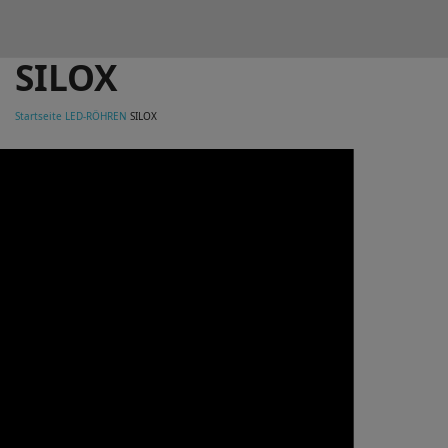
SILOX
Startseite
LED-RÖHREN
SILOX