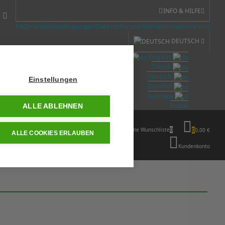
INFO & HILFE
FAQ
Handelsbedingungen
Datenschutzrichtlinie
Kontaktiere uns
DEUTSCH
English
Dansk
Deutsch
Einstellungen
Español
Svenska
Polski
ALLE ABLEHNEN
Meine Wunschliste
0
0
0,00 €
ALLE COOKIES ERLAUBEN
Kundenkonto