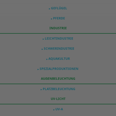
GEFLÜGEL
▶
PFERDE
▶
INDUSTRIE
LEICHTINDUSTRIE
▶
SCHWERINDUSTRIE
▶
AQUAKULTUR
▶
SPEZIALPRODUKTIONEN
▶
AUẞENBELEUCHTUNG
PLATZBELEUCHTUNG
▶
UV-LICHT
UV-A
▶