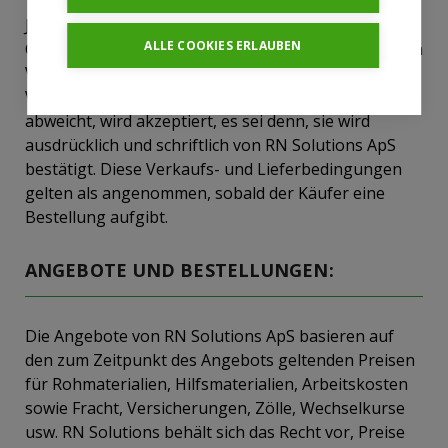
Jedes Handelsabkommen, das von RN Solutions ApS,
ALLE COOKIES ERLAUBEN
CVR 35810838, abgeschlossen wird, unterliegt diesen
Verkaufs- und Lieferbedingungen. Keine
Vereinbarung oder Verpflichtung, die davon
abweicht, wird akzeptiert, es sei denn, sie wird
ausdrücklich und schriftlich von RN Solutions ApS
bestätigt. Diese Verkaufs- und Lieferbedingungen
gelten als angenommen, sobald der Käufer eine
Bestellung aufgibt.
ANGEBOTE UND BESTELLUNGEN:
Die Angebote von RN Solutions ApS basieren auf
den zum Zeitpunkt des Angebots geltenden Preisen
für Rohmaterialien, Hilfsmaterialien, Arbeitskosten
sowie Fracht, Versicherungen, Zölle, Wechselkurse
usw. RN Solutions behält sich das Recht vor, Preise