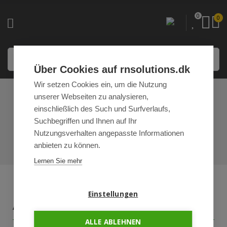
0
0
Über Cookies auf rnsolutions.dk
Wir setzen Cookies ein, um die Nutzung
unserer Webseiten zu analysieren,
HANDELSBEDINGUN
einschließlich des Such und Surfverlaufs,
GEN
Suchbegriffen und Ihnen auf Ihr
Nutzungsverhalten angepasste Informationen
STARTSEITE
ÜBER UNS
HANDELSBEDINGUNGEN
anbieten zu können.
Lernen Sie mehr
Aktualisiert: 31.10.2024
Einstellungen
ALLGEMEIN:
ALLE ABLEHNEN