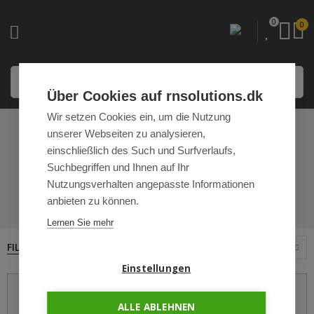
0
0
Über Cookies auf rnsolutions.dk
Wir setzen Cookies ein, um die Nutzung
unserer Webseiten zu analysieren,
LED
einschließlich des Such und Surfverlaufs,
HALLENSTRAHLER
Suchbegriffen und Ihnen auf Ihr
Nutzungsverhalten angepasste Informationen
STARTSEITE
LED HALLENSTRAHLER
anbieten zu können.
Lernen Sie mehr
FILTERN
12
Sortieren nach
Einstellungen
ALLE ABLEHNEN