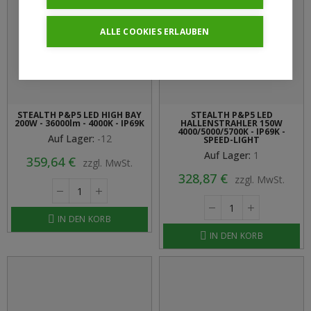
ALLE COOKIES ERLAUBEN
STEALTH P&P5 LED HIGH BAY
STEALTH P&P5 LED
200W - 36000lm - 4000K - IP69K
HALLENSTRAHLER 150W
4000/5000/5700K - IP69K -
Auf Lager:
-12
SPEED-LIGHT
Auf Lager:
1
359,64 €
zzgl. MwSt.
328,87 €
zzgl. MwSt.
IN DEN KORB
IN DEN KORB