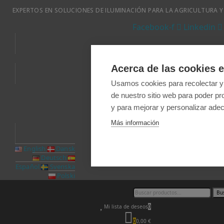
EXPERTOS EN SOLUCIONES DE ILUMINACIÓN PARA LA AGRICULTURA Y
Facebook-f
Linkedin
Acerca de las cookies e
Usamos cookies para recolectar y
FAQ
Condiciones d
de nuestro sitio web para poder pr
y para mejorar y personalizar adec
Más información
English
Dansk
Deutsch
Español
Svenska
Polski
Bu
Mi lista de deseos
0
0
0,00 €