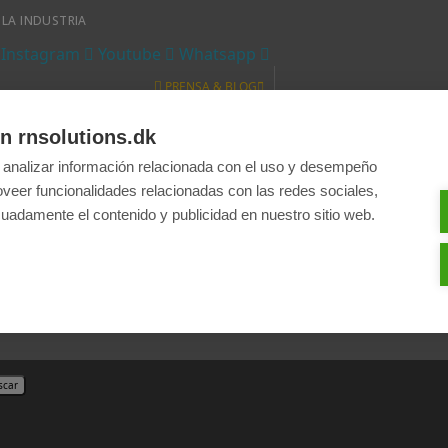
 LA INDUSTRIA
Instagram
Youtube
Whatsapp
PRENSA & BLOG
Prensa
Blog
n rnsolutions.dk
INFO & AYUDA
 analizar información relacionada con el uso y desempeño
e Comercio
Política de Privacidad
Contáctanos
oveer funcionalidades relacionadas con las redes sociales,
€ EUR
uadamente el contenido y publicidad en nuestro sitio web.
DKK
EUR €
PLN zł
ESPAÑOL
scar