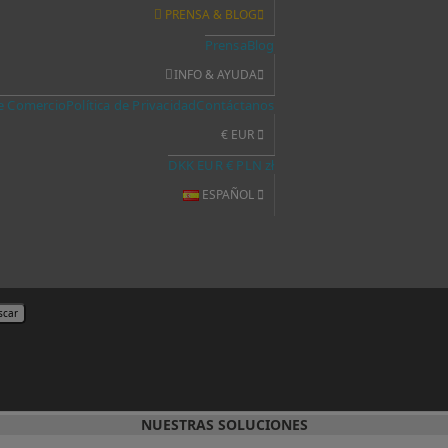
PRENSA & BLOG
Prensa
Blog
INFO & AYUDA
e Comercio
Política de Privacidad
Contáctanos
€ EUR
DKK
EUR €
PLN zł
ESPAÑOL
scar
NUESTRAS SOLUCIONES