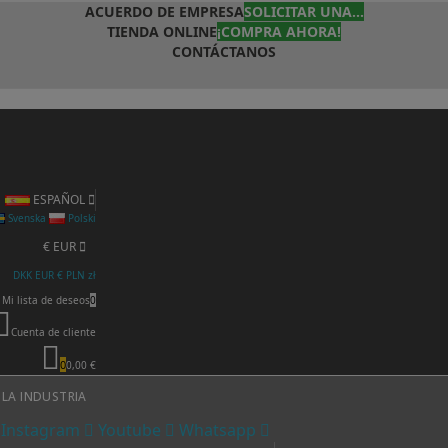
ACUERDO DE EMPRESA
SOLICITAR UNA...
TIENDA ONLINE
¡COMPRA AHORA!
CONTÁCTANOS
ESPAÑOL
Svenska
Polski
€ EUR
DKK
EUR €
PLN zł
Mi lista de deseos
0
Cuenta de cliente
0
0,00 €
 LA INDUSTRIA
Instagram
Youtube
Whatsapp