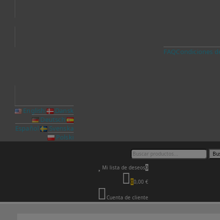
FAQ
Condiciones d
English
Dansk
Deutsch
Español
Svenska
Polski
Bu
Mi lista de deseos
0
0
0,00 €
Cuenta de cliente