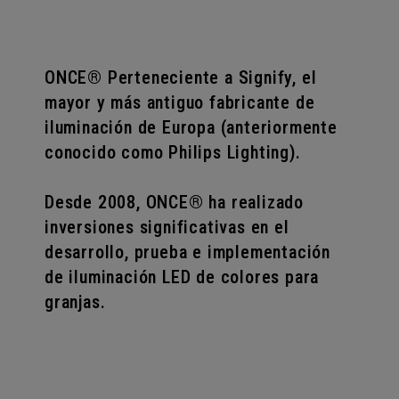
ONCE® Perteneciente a Signify, el
ONCE® Perteneciente a Signify, el
ONCE® Perteneciente a Signify, el
mayor y más antiguo fabricante de
mayor y más antiguo fabricante de
mayor y más antiguo fabricante de
iluminación de Europa (anteriormente
iluminación de Europa (anteriormente
iluminación de Europa (anteriormente
conocido como Philips Lighting).
conocido como Philips Lighting).
conocido como Philips Lighting).
Desde 2008, ONCE® ha realizado
Desde 2008, ONCE® ha realizado
Desde 2008, ONCE® ha realizado
inversiones significativas en el
inversiones significativas en el
inversiones significativas en el
desarrollo, prueba e implementación
desarrollo, prueba e implementación
desarrollo, prueba e implementación
de iluminación LED de colores para
de iluminación LED de colores para
de iluminación LED de colores para
granjas.
granjas.
granjas.