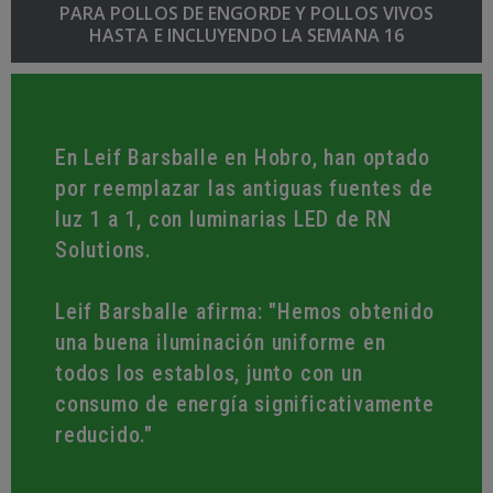
PARA POLLOS DE ENGORDE Y POLLOS VIVOS
HASTA E INCLUYENDO LA SEMANA 16
En Leif Barsballe en Hobro, han optado
En Leif Barsballe en Hobro, han optado
En Leif Barsballe en Hobro, han optado
por reemplazar las antiguas fuentes de
por reemplazar las antiguas fuentes de
por reemplazar las antiguas fuentes de
luz 1 a 1, con luminarias LED de RN
luz 1 a 1, con luminarias LED de RN
luz 1 a 1, con luminarias LED de RN
Solutions.
Solutions.
Solutions.
Leif Barsballe afirma: "Hemos obtenido
Leif Barsballe afirma: "Hemos obtenido
Leif Barsballe afirma: "Hemos obtenido
una buena iluminación uniforme en
una buena iluminación uniforme en
una buena iluminación uniforme en
todos los establos, junto con un
todos los establos, junto con un
todos los establos, junto con un
consumo de energía significativamente
consumo de energía significativamente
consumo de energía significativamente
Leif Barsballe, Dinamarca
Leif Barsballe, Dinamarca
Leif Barsballe, Dinamarca
reducido."
reducido."
reducido."