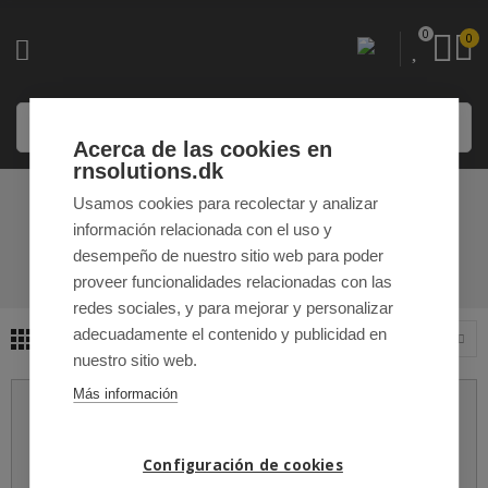
0
0
Acerca de las cookies en
rnsolutions.dk
Usamos cookies para recolectar y analizar
GRIPEN HEAT
información relacionada con el uso y
desempeño de nuestro sitio web para poder
INICIO
LUCES LED ESPECIALIZADAS
GRIPEN HEAT
proveer funcionalidades relacionadas con las
redes sociales, y para mejorar y personalizar
adecuadamente el contenido y publicidad en
8
Ordenar por
nuestro sitio web.
Más información
Configuración de cookies