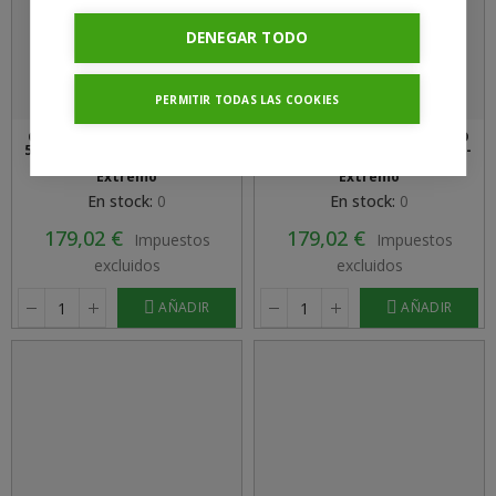
DENEGAR TODO
PERMITIR TODAS LAS COOKIES
GRIPEN HEAT LUMINARIA LED
GRIPEN HEAT LUMINARIA LED
51W/1200mm 4000K - 8190lm -
51W/1200mm 5000K - 8190lm -
IP66 Entrada De Doble
IP66 Entrada De Doble
Extremo
Extremo
En stock:
0
En stock:
0
179,02 €
179,02 €
Impuestos
Impuestos
excluidos
excluidos
AÑADIR
AÑADIR