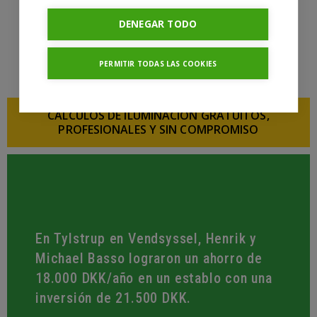
DIALUX
DENEGAR TODO
CÁLCULO DE LUZ
PERMITIR TODAS LAS COOKIES
CÁLCULOS DE ILUMINACIÓN GRATUITOS,
PROFESIONALES Y SIN COMPROMISO
En Tylstrup en Vendsyssel, Henrik y
Michael Basso lograron un ahorro de
18.000 DKK/año en un establo con una
inversión de 21.500 DKK.