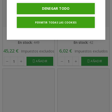
DENEGAR TODO
PERMITIR TODAS LAS COOKIES
FARM-LIGHT 10W/400mm
Cables De Sistema RNS
4000K - P&P3 - IP69K Triac
P&P5™ 5G 1,0mm² Dim+/-
Regulable - SPEED-LIGHT
150cm (hembra/macho)
En stock:
449
En stock:
42
45,22 €
6,02 €
Impuestos excluidos
Impuestos excluidos
AÑADIR
AÑADIR