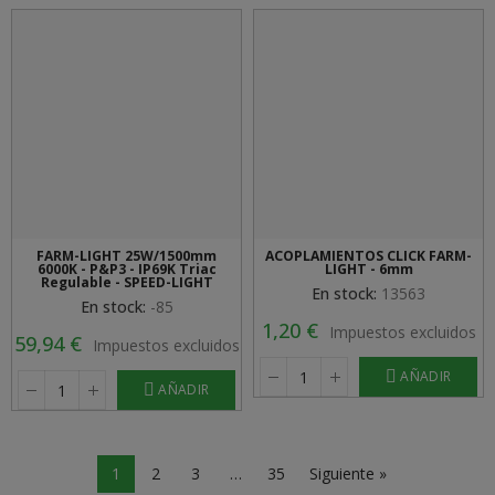
FARM-LIGHT 25W/1500mm
ACOPLAMIENTOS CLICK FARM-
6000K - P&P3 - IP69K Triac
LIGHT - 6mm
Regulable - SPEED-LIGHT
En stock:
13563
En stock:
-85
1,20 €
Impuestos excluidos
59,94 €
Impuestos excluidos
AÑADIR
AÑADIR
1
2
3
…
35
Siguiente »