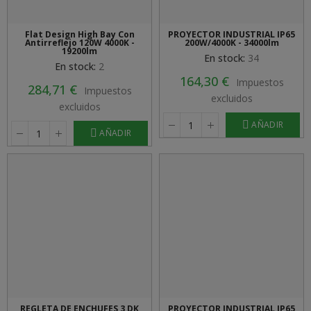
Flat Design High Bay Con
PROYECTOR INDUSTRIAL IP65
Antirreflejo 120W 4000K -
200W/4000K - 34000lm
19200lm
En stock:
34
En stock:
2
164,30 €
Impuestos
284,71 €
Impuestos
excluidos
excluidos
AÑADIR
AÑADIR
REGLETA DE ENCHUFES 3 DK
PROYECTOR INDUSTRIAL IP65