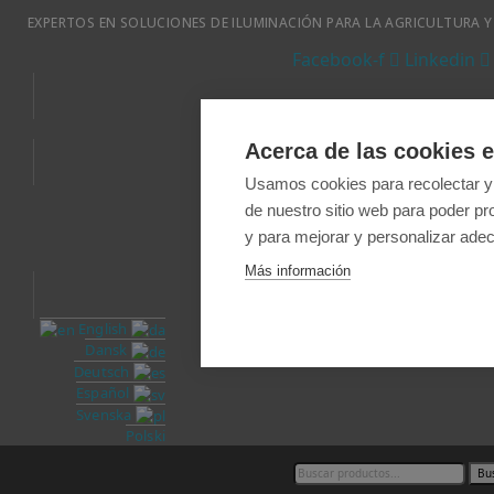
EXPERTOS EN SOLUCIONES DE ILUMINACIÓN PARA LA AGRICULTURA Y
Facebook-f
Linkedin
Acerca de las cookies e
Usamos cookies para recolectar y
FAQ
Condiciones d
de nuestro sitio web para poder pr
y para mejorar y personalizar adec
Más información
English
Dansk
Deutsch
Español
Svenska
Polski
Bu