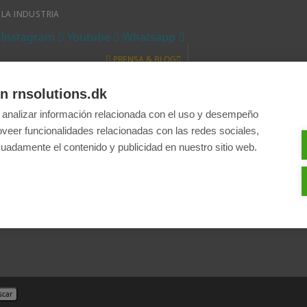
 LA INDUSTRIA
Instagram
Youtube
Whatsapp
PRENSA & BLOG
Prensa
Blog
n rnsolutions.dk
INFO & AYUDA
 analizar información relacionada con el uso y desempeño
e Comercio
Política de Privacidad
Contáctanos
oveer funcionalidades relacionadas con las redes sociales,
€ EUR
uadamente el contenido y publicidad en nuestro sitio web.
DKK
EUR €
PLN zł
ESPAÑOL
scar