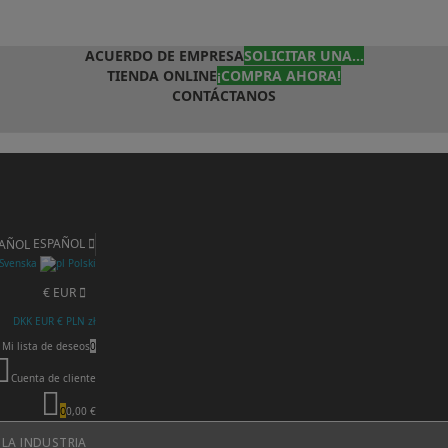
ACUERDO DE EMPRESA
SOLICITAR UNA...
TIENDA ONLINE
¡COMPRA AHORA!
CONTÁCTANOS
ESPAÑOL
Svenska
Polski
€ EUR
DKK
EUR €
PLN zł
Mi lista de deseos
0
Cuenta de cliente
0
0,00 €
 LA INDUSTRIA