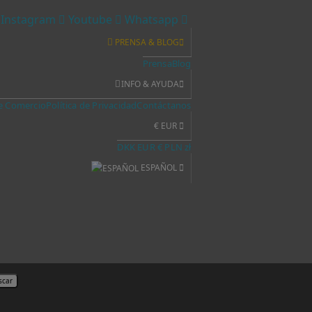
Instagram
Youtube
Whatsapp
PRENSA & BLOG
Prensa
Blog
INFO & AYUDA
e Comercio
Política de Privacidad
Contáctanos
€ EUR
DKK
EUR €
PLN zł
ESPAÑOL
scar