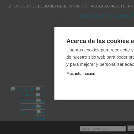
EXPERTOS EN SOLUCIONES DE ILUMINACIÓN PARA LA AGRICULTURA Y
Facebook-f
Linkedin
Acerca de las cookies e
Usamos cookies para recolectar y
FAQ
Condiciones d
de nuestro sitio web para poder pr
y para mejorar y personalizar adec
Más información
English
Dansk
Deutsch
Español
Svenska
Polski
Bu