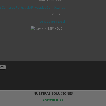
INFO & AYUDA
e Comercio
Política de Privacidad
Contáctanos
€ EUR
DKK
EUR €
PLN zł
ESPAÑOL
scar
NUESTRAS SOLUCIONES
AGRICULTURA