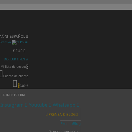
ESPAÑOL
Svenska
Polski
€ EUR
DKK
EUR €
PLN zł
Mi lista de deseos
0
Cuenta de cliente
0
0,00 €
 LA INDUSTRIA
Instagram
Youtube
Whatsapp
PRENSA & BLOG
Prensa
Blog