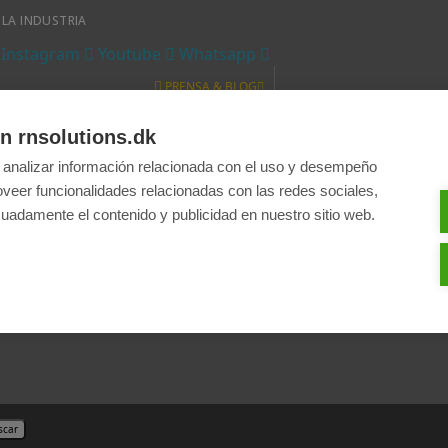
 LA INDUSTRIA
Instagram
Youtube
Whatsapp
PRENSA & BLOG
Prensa
Blog
n rnsolutions.dk
INFO & AYUDA
 analizar información relacionada con el uso y desempeño
e Comercio
Política de Privacidad
Contáctanos
oveer funcionalidades relacionadas con las redes sociales,
€ EUR
uadamente el contenido y publicidad en nuestro sitio web.
DKK
EUR €
PLN zł
ESPAÑOL
scar