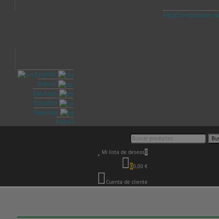
FAQ
Condiciones d
English
Dansk
Deutsch
Español
Svenska
Polski
Bu
Mi lista de deseos
0
0
0,00 €
Cuenta de cliente