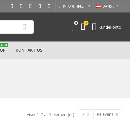
INFO & HJÆLP
DANSK
0
0
Kundekonto
 NU!
OP
KONTAKT OS
7
Relevans
Viser 1-7 af 7 element(er)