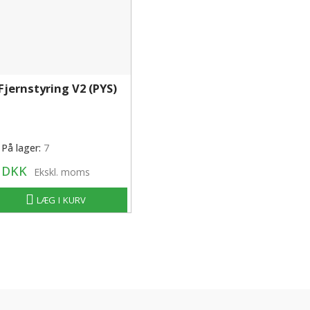
jernstyring V2 (PYS)
På lager:
7
0 DKK
Ekskl. moms
LÆG I KURV