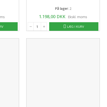
På lager:
2
1.198,00 DKK
oms
Ekskl. moms
URV
LÆG I KURV