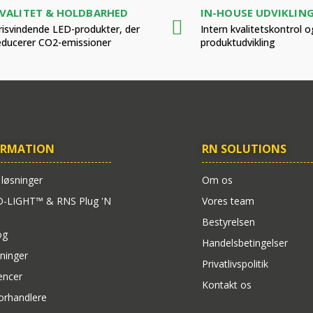
VALITET & HOLDBARHED
IN-HOUSE UDVIKLIN
risvindende LED-produkter, der
Intern kvalitetskontrol o
educerer CO2-emissioner
produktudvikling
ORMATION
RN SOLUTIONS
 løsninger
Om os
-LIGHT™ & RNS Plug 'N
Vores team
Bestyrelsen
og
Handelsbetingelser
ninger
Privatlivspolitik
encer
Kontakt os
forhandlere