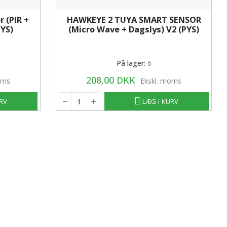
 (PIR +
HAWKEYE 2 TUYA SMART SENSOR
PYS)
(Micro Wave + Dagslys) V2 (PYS)
På lager:
6
208,00 DKK
oms
Ekskl. moms
URV
LÆG I KURV