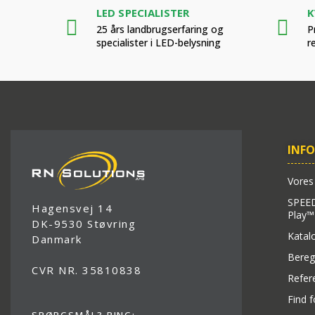
LED SPECIALISTER
K
25 års landbrugserfaring og
P
specialister i LED-belysning
r
INF
Vores
SPEED
Hagensvej 14
Play™
DK-9530 Støvring
Katal
Danmark
Bereg
CVR NR. 35810838
Refer
Find 
SPØRGSMÅL? RING: