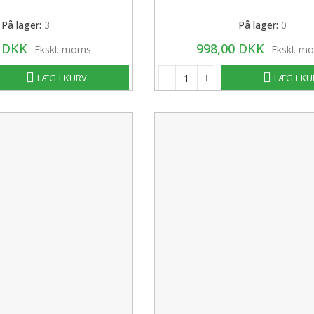
På lager:
3
På lager:
0
0 DKK
998,00 DKK
Ekskl. moms
Ekskl. m
LÆG I KURV
LÆG I K