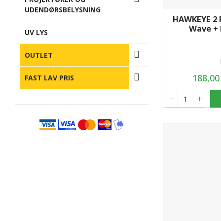
UDENDØRSBELYSNING
HAWKEYE 2 P
Wave + 
UV LYS
OUTLET
188,0
FAST LAV PRIS