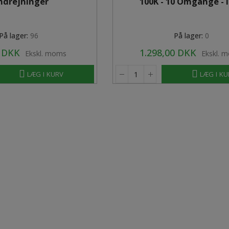
drejninger
100K - 10 Omgange - 
På lager:
96
På lager:
0
0 DKK
1.298,00 DKK
Ekskl. moms
Ekskl. 
LÆG I KURV
LÆG I K