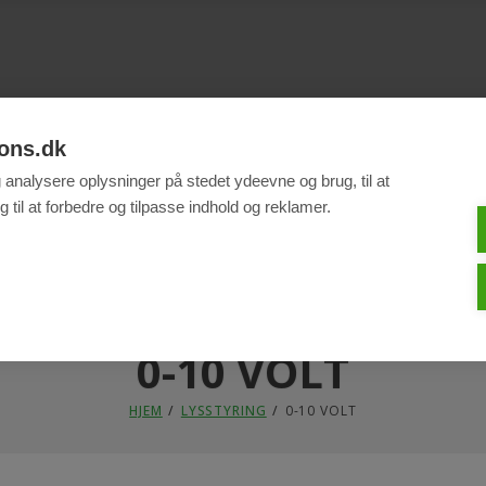
ons.dk
g analysere oplysninger på stedet ydeevne og brug, til at
 til at forbedre og tilpasse indhold og reklamer.
ANSØG OM EN...
KØB
REFERENCER
NYHEDER
FIRMAAFTALE
WEBSH
0-10 VOLT
HJEM
LYSSTYRING
0-10 VOLT