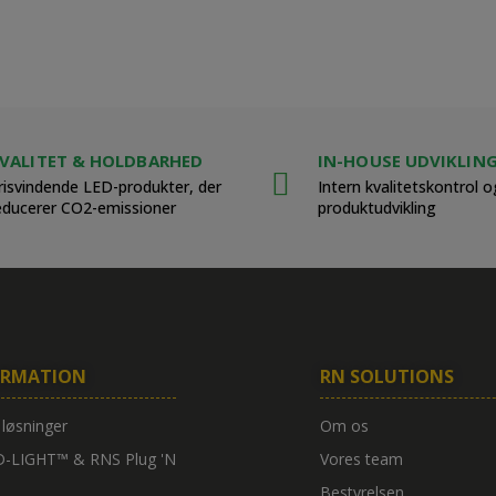
VALITET & HOLDBARHED
IN-HOUSE UDVIKLIN
risvindende LED-produkter, der
Intern kvalitetskontrol o
educerer CO2-emissioner
produktudvikling
ORMATION
RN SOLUTIONS
 løsninger
Om os
-LIGHT™ & RNS Plug 'N
Vores team
Bestyrelsen