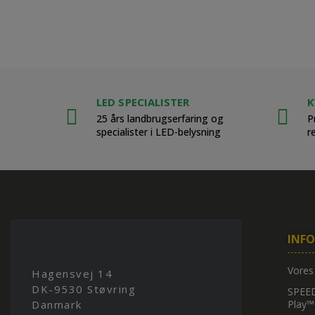
LED SPECIALISTER
K
25 års landbrugserfaring og
P
specialister i LED-belysning
r
INF
Vores
Hagensvej 14
DK-9530 Støvring
SPEED
Danmark
Play™