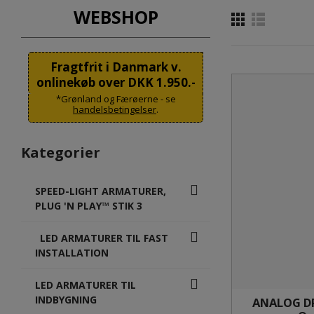
WEBSHOP
Fragtfrit i Danmark v.
onlinekøb over DKK 1.950.-
*Grønland og Færøerne - se
handelsbetingelser
.
Kategorier
SPEED-LIGHT ARMATURER,
PLUG 'N PLAY™ STIK 3
LED ARMATURER TIL FAST
INSTALLATION
LED ARMATURER TIL
INDBYGNING
ANALOG DR