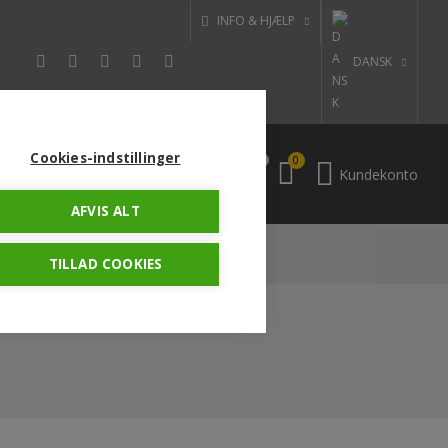
INFO & HJÆLP
DANSK
Cookies-indstillinger
0
0
Kundekonto
AFVIS ALT
 NU!
OP
KONTAKT OS
TILLAD COOKIES