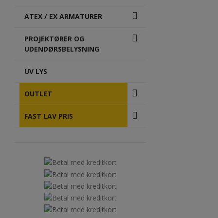
ATEX / EX ARMATURER
PROJEKTØRER OG
UDENDØRSBELYSNING
UV LYS
OUTLET
FAST LAV PRIS