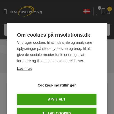
0
0
Om cookies på rnsolutions.dk
Vi bruger cookies til at indsamle og analysere
oplysninger på stedet ydeevne og brug, til at
MØD TEAMET
give de sociale medier funktioner og til at
forbedre og tilpasse indhold og reklamer.
HJEM
/
OM OS
/ MØD TEAMET
Læs mere
Cookies-indstillinger
AFVIS ALT
TILLAD COOKIES