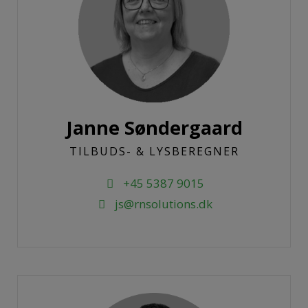
Janne Søndergaard
TILBUDS- & LYSBEREGNER
+45 5387 9015
js@rnsolutions.dk