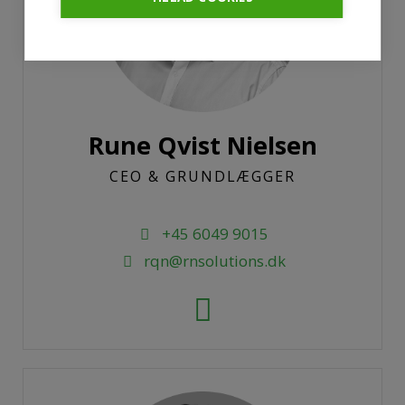
Rune Qvist Nielsen
CEO & GRUNDLÆGGER
+45 6049 9015
rqn@rnsolutions.dk