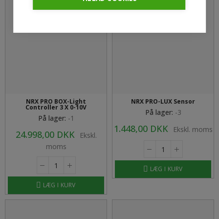
NRX PRO BOX-Light
NRX PRO-LUX Sensor
Controller 3 X 0-10V
På lager:
-3
På lager:
-1
1.448,00 DKK
Ekskl. moms
24.998,00 DKK
Ekskl.
moms
LÆG I KURV
LÆG I KURV