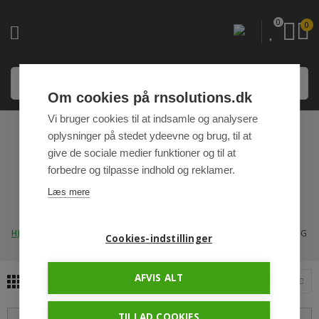
0
0
Om cookies på rnsolutions.dk
Vi bruger cookies til at indsamle og analysere
oplysninger på stedet ydeevne og brug, til at
EASYSMARTFARM
give de sociale medier funktioner og til at
INTELLIGENT
forbedre og tilpasse indhold og reklamer.
Læs mere
LYSSTYRING
HJEM
LYSSTYRING
EASYSMARTFARM INTELLIGENT LYSSTYRING
Cookies-indstillinger
AFVIS ALT
4
Sorter efter
TILLAD COOKIES