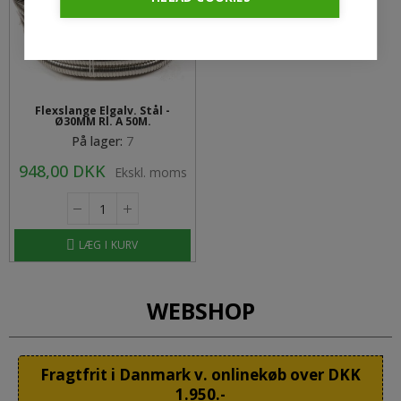
Flexslange Elgalv. Stål -
Ø30MM Rl. A 50M.
På lager:
7
948,00 DKK
Ekskl. moms
LÆG I KURV
WEBSHOP
Fragtfrit i Danmark v. onlinekøb over DKK
1.950.-