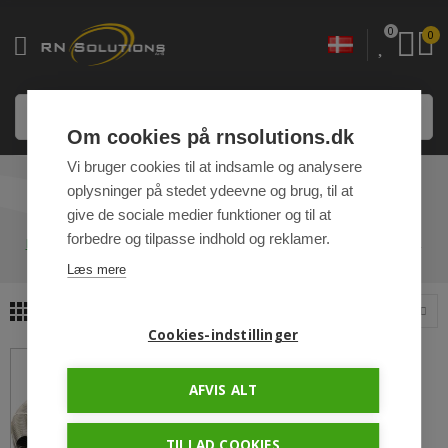
0
0
Om cookies på rnsolutions.dk
Vi bruger cookies til at indsamle og analysere
oplysninger på stedet ydeevne og brug, til at
DIVERSE KABLER
give de sociale medier funktioner og til at
forbedre og tilpasse indhold og reklamer.
HJEM
PLUG 'N PLAY KABLER OG TILBEHØR
DIVERSE KABLER
Læs mere
1
Sorter efter
Cookies-indstillinger
AFVIS ALT
TILLAD COOKIES