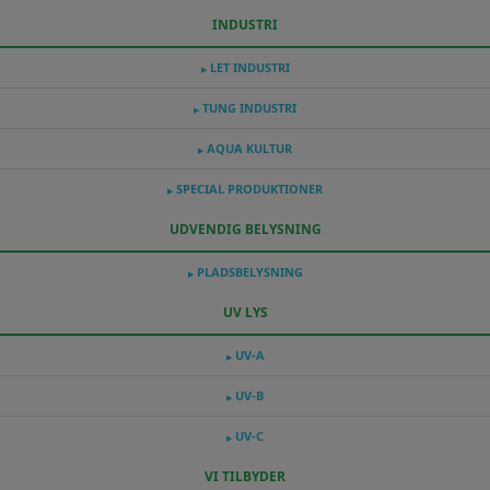
INDUSTRI
LET INDUSTRI
▶
TUNG INDUSTRI
▶
AQUA KULTUR
▶
SPECIAL PRODUKTIONER
▶
UDVENDIG BELYSNING
PLADSBELYSNING
▶
UV LYS
UV-A
▶
UV-B
▶
UV-C
▶
VI TILBYDER