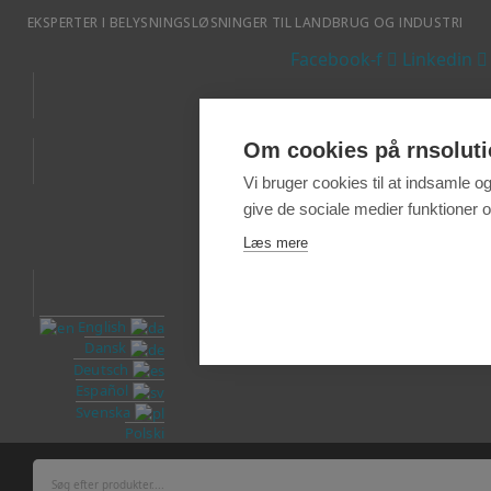
EKSPERTER I BELYSNINGSLØSNINGER TIL LANDBRUG OG INDUSTRI
Facebook-f
Linkedin
Om cookies på rnsoluti
Vi bruger cookies til at indsamle o
FAQ
give de sociale medier funktioner og
Læs mere
English
Dansk
Deutsch
Español
Svenska
Polski