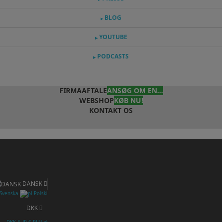
BLOG
▶
YOUTUBE
▶
PODCASTS
▶
FIRMAAFTALE
ANSØG OM EN...
WEBSHOP
KØB NU!
KONTAKT OS
DANSK
Svenska
Polski
DKK