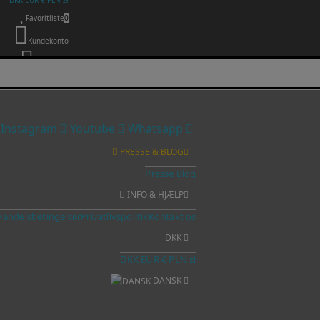
DKK
EUR €
PLN zł
Favoritliste
0
Kundekonto
0
0,00 DKK
Instagram
Youtube
Whatsapp
PRESSE & BLOG
Presse
Blog
INFO & HJÆLP
Handelsbetingelser
Privatlivspolitik
Kontakt os
DKK
DKK
EUR €
PLN zł
DANSK