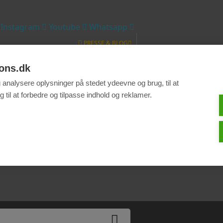
Instagram
Youtube
Whatsapp
PRESSE & BLOG
Presse
Blog
ons.dk
INFO & HJÆLP
g analysere oplysninger på stedet ydeevne og brug, til at
Handelsbetingelser
Privatlivspolitik
Kontakt os
 til at forbedre og tilpasse indhold og reklamer.
DKK
DKK
EUR €
PLN zł
DANSK