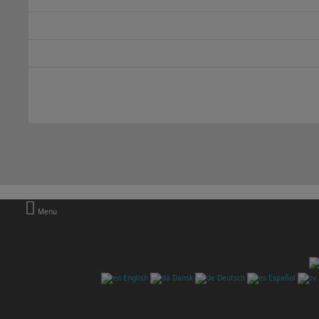
Menu
English
Dansk
Deutsch
Español