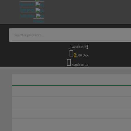
Deutsch
Español
Svenska
Polski
Favoritliste
0
0
0,00 DKK
Kundekonto