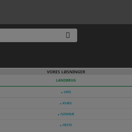
VORES LØSNINGER
LANDBRUG
GRIS
▶
KVÆG
▶
FJERKRÆ
▶
HESTE
▶