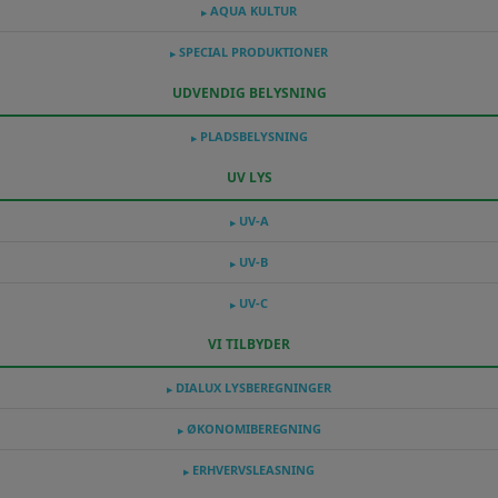
AQUA KULTUR
▶
SPECIAL PRODUKTIONER
▶
UDVENDIG BELYSNING
PLADSBELYSNING
▶
UV LYS
UV-A
▶
UV-B
▶
UV-C
▶
VI TILBYDER
DIALUX LYSBEREGNINGER
▶
ØKONOMIBEREGNING
▶
ERHVERVSLEASNING
▶