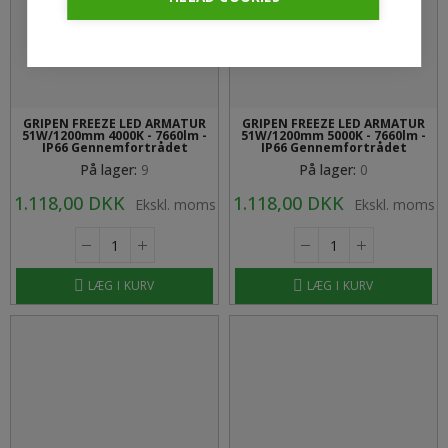
GRIPEN FREEZE LED ARMATUR
GRIPEN FREEZE LED ARMATUR
51W/1200mm 4000K - 7660lm -
51W/1200mm 5000K - 7660lm -
IP66 Gennemfortrådet
IP66 Gennemfortrådet
På lager:
9
På lager:
0
1.118,00 DKK
1.118,00 DKK
Ekskl. moms
Ekskl. moms
LÆG I KURV
LÆG I KURV