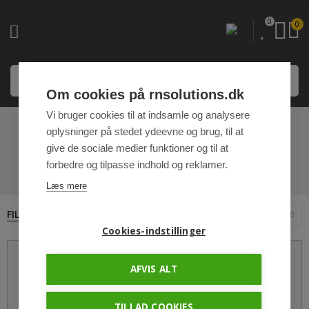
0
0
Om cookies på rnsolutions.dk
Vi bruger cookies til at indsamle og analysere
oplysninger på stedet ydeevne og brug, til at
SPECIAL ARMATURER
give de sociale medier funktioner og til at
forbedre og tilpasse indhold og reklamer.
HJEM
SPECIAL ARMATURER
Læs mere
FILTRER
12
Sorter efter
Cookies-indstillinger
AFVIS ALT
TILLAD COOKIES