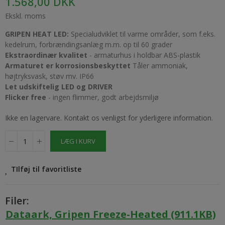
1.568,00 DKK
Ekskl. moms
GRIPEN HEAT LED:
Specialudviklet til varme områder, som f.eks.
kedelrum, forbrændingsanlæg m.m. op til 60 grader
Ekstraordinær kvalitet
- armaturhus i holdbar ABS-plastik
Armaturet er korrosionsbeskyttet
Tåler ammoniak,
højtryksvask, støv mv. IP66
Let udskiftelig LED og DRIVER
Flicker free
- ingen flimmer, godt arbejdsmiljø
Ikke en lagervare. Kontakt os venligst for yderligere information.
LÆG I KURV
TIlføj til favoritliste
Filer:
Dataark, Gripen Freeze-Heated (911.1KB)