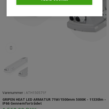
Klik for at forstørre
Varenummer :
ATH150571F
GRIPEN HEAT LED ARMATUR 71W/1500mm 5000K - 11330lm -
IP66 Gennemfortrådet