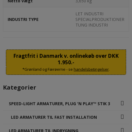
Netto vægt
3,650 kg
LET INDUSTRI
INDUSTRI TYPE
SPECIALPRODUKTIONER
TUNG INDUSTRI
Fragtfrit i Danmark v. onlinekøb over DKK
1.950.-
*Grønland og Færøerne - se
handelsbetingelser
.
Kategorier
SPEED-LIGHT ARMATURER, PLUG 'N PLAY™ STIK 3
LED ARMATURER TIL FAST INSTALLATION
LED ARMATURER TIL INDBYGNING