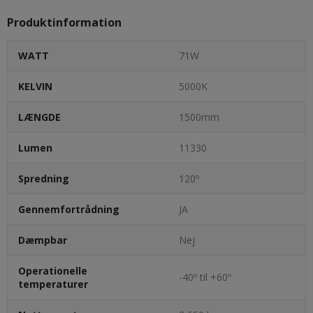
Produktinformation
WATT
71W
KELVIN
5000K
LÆNGDE
1500mm
Lumen
11330
Spredning
120º
Gennemfortrådning
JA
Dæmpbar
Nej
Operationelle
-40º til +60º
temperaturer