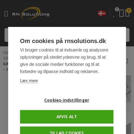
0
0
Om cookies på rnsolutions.dk
Vi bruger cookies til at indsamle og analysere
HJEM
LED ARMATURER TIL FAST INSTALLATION
oplysninger på stedet ydeevne og brug, til at
GRIPEN FREES & HEAT LED
GRIPEN HEAT LED ARMATUR 71W/1500MM 5000K
give de sociale medier funktioner og til at
- 11330LM - IP66 GENNEMFORTRÅDET
forbedre og tilpasse indhold og reklamer.
Læs mere
Cookies-indstillinger
AFVIS ALT
TILLAD COOKIES