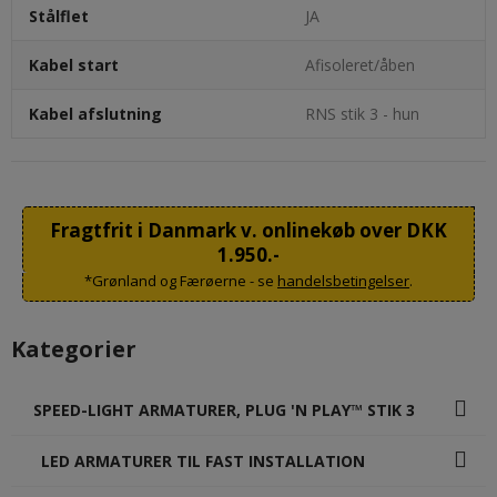
Stålflet
JA
Kabel start
Afisoleret/åben
Kabel afslutning
RNS stik 3 - hun
Fragtfrit i Danmark v. onlinekøb over DKK
1.950.-
*Grønland og Færøerne - se
handelsbetingelser
.
Kategorier
SPEED-LIGHT ARMATURER, PLUG 'N PLAY™ STIK 3
LED ARMATURER TIL FAST INSTALLATION