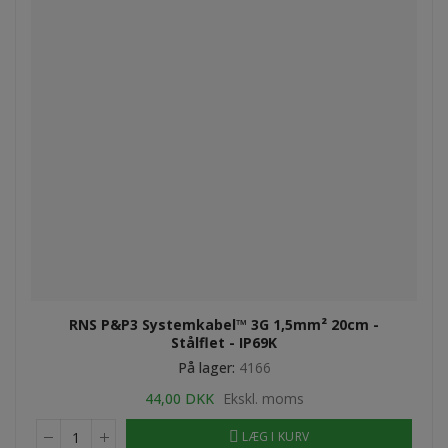
RNS P&P3 Systemkabel™ 3G 1,5mm² 20cm -
Stålflet - IP69K
På lager:
4166
44,00 DKK
Ekskl. moms
LÆG I KURV