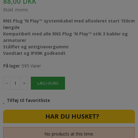
88,00 DKK
Ekskl. moms
RNS Plug 'N Play™ systemkabel med afisoleret start
150cm
længde
Kompatibelt med alle RNS Plug 'N Play™ stik 3 kabler og
armaturer
Stålflet og antignavergummi
Vandtæt og IP69K godkendt
På lager :
595 Varer
LÆG I KURV
TIlføj til favoritliste
HAR DU HUSKET?
No products at this time.