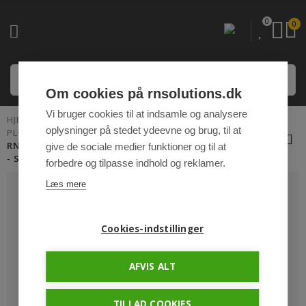
0
0
Om cookies på rnsolutions.dk
Vi bruger cookies til at indsamle og analysere
HJEM
PLUG 'N PLAY KABLER OG TILBEHØR
oplysninger på stedet ydeevne og brug, til at
PLUG 'N PLAY STIK 3 KABLER
RNS STARTKABEL 3G 1,5MM² 150CM - ÅBEN/P&P3
give de sociale medier funktioner og til at
- STÅLFLET - IP69K
forbedre og tilpasse indhold og reklamer.
Læs mere
Cookies-indstillinger
AFVIS ALT
TILLAD COOKIES