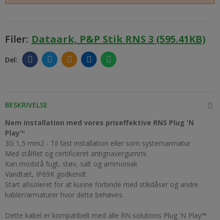
Filer:
Dataark, P&P Stik RNS 3 (595.41KB)
BESKRIVELSE
Nem installation med vores priseffektive RNS Plug 'N
Play™
3G 1,5 mm2 - Til fast installation eller som systemarmatur
Med stålflet og certificeret antignavergummi
Kan modstå fugt, støv, salt og ammoniak
Vandtæt, IP69K godkendt
Start afisoleret for at kunne forbinde med stikdåser og andre
kabler/armaturer hvor dette behøves.
Dette kabel er kompatibelt med alle RN solutions Plug 'N Play™