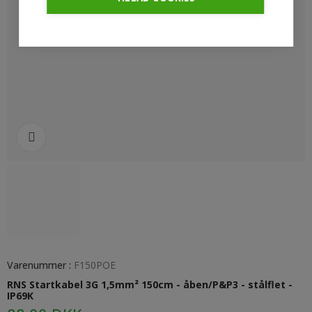
Klik for at forstørre
Varenummer :
F150POE
RNS Startkabel 3G 1,5mm² 150cm - åben/P&P3 - stålflet -
IP69K