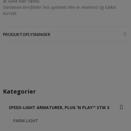
at lukke hver række.
Garantien bortfalder hvis systemet ikke er monteret og lukket
korrekt.
PRODUKTOPLYSNINGER
Kategorier
SPEED-LIGHT ARMATURER, PLUG 'N PLAY™ STIK 3
FARM-LIGHT