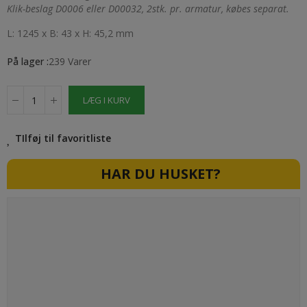
Klik-beslag D0006 eller D00032, 2stk. pr. armatur, købes separat.
L: 1245 x B: 43 x H: 45,2 mm
På lager :
239 Varer
LÆG I KURV
TIlføj til favoritliste
HAR DU HUSKET?