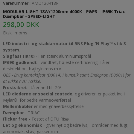
Varenummer :
AMD120418P
MODULAR-LIGHT 18W/1200mm 4000K - P&P3 - IP69K Triac
Dæmpbar - SPEED-LIGHT
298,00 DKK
Ekskl. moms
LED industri- og staldarmatur til RNS Plug 'N Play™ stik 3
system.
Slagfast (IK10)
- i en stærk aluminiumsprofil
IP69K godkendt
- vandtæt, højeste certificering. Tåler
desinfektion, højtryksrens m.v.
OBS - Brug kontaktfedt (D0014) i hunstik samt Endeprop (D0001) for
at lukke hver række.
Frostsikret
- tåler ned til -20º
LED dioderne er special coatede
, og driveren er pakket ind i
Mylar®, for bedre varmeoverførsel
Mellemkabler
er med gnaverbeskyttelse
Dæmpbar
- TRIAC
Flicker free
- Testet af DTU Risø
Let og økonomisk
- giver nyt og bedre lys, i områder med fugt,
ammoniak, støv, gasser m.m.