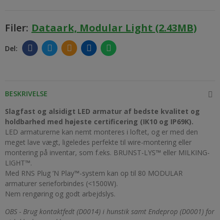
Filer:
Dataark, Modular Light (2.43MB)
BESKRIVELSE
Slagfast og alsidigt LED armatur af bedste kvalitet og
holdbarhed med højeste certificering (IK10 og IP69K).
LED armaturerne kan nemt monteres i loftet, og er med den
meget lave vægt, ligeledes perfekte til wire-montering eller
montering på inventar, som f.eks. BRUNST-LYS™ eller MILKING-
LIGHT™.
Med RNS Plug ’N Play™-system kan op til 80 MODULAR
armaturer serieforbindes (<1500W).
Nem rengøring og godt arbejdslys.
OBS - Brug kontaktfedt (D0014) i hunstik samt Endeprop (D0001) for