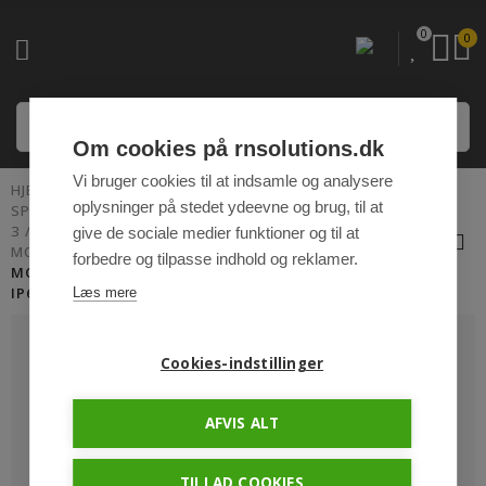
0
0
Om cookies på rnsolutions.dk
Vi bruger cookies til at indsamle og analysere
HJEM
oplysninger på stedet ydeevne og brug, til at
SPEED-LIGHT ARMATURER, PLUG 'N PLAY™ STIK
3
give de sociale medier funktioner og til at
MODULAR-LIGHT
forbedre og tilpasse indhold og reklamer.
MODULAR-LIGHT 18W/1200MM 4000K - P&P3 -
IP69K TRIAC DÆMPBAR - SPEED-LIGHT
Læs mere
Cookies-indstillinger
AFVIS ALT
TILLAD COOKIES