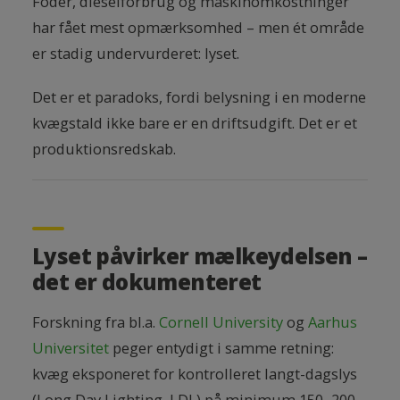
Foder, dieselforbrug og maskinomkostninger
har fået mest opmærksomhed – men ét område
er stadig undervurderet: lyset.
Det er et paradoks, fordi belysning i en moderne
kvægstald ikke bare er en driftsudgift. Det er et
produktionsredskab.
Lyset påvirker mælkeydelsen –
det er dokumenteret
Forskning fra bl.a.
Cornell University
og
Aarhus
Universitet
peger entydigt i samme retning:
kvæg eksponeret for kontrolleret langt-dagslys
(Long Day Lighting, LDL) på minimum 150–200