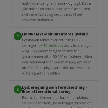
højtryksrensning, ammoniak og fugt. Det er
ikke nok at en armatur er "vandtæt" – den
skal være testet og certificeret til det
konkrete staldmiljø.
LM80/TM21-dokumenteret lysfald
2
Lysstyrken falder over tid i alle LED-
løsninger.
LM80-testdata
viser, hvor meget
– og TM21-beregningen forudsiger
lysstrømmen efter 50.000 driftstimer. Uden
den dokumentation ved man ikke, om lyset
om fem år stadig leverer det lux-niveau der
er beregnet for stalden.
Lysberegning som forudsætning –
3
ikke efterrationalisering
En stald er ikke en lagerhal. Konstruktion,
refleksionsforhold, besætningsstørrelse og