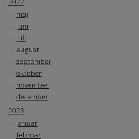
2022
maj
juni
juli
august
september
oktober
november
december
2023
januar
februar