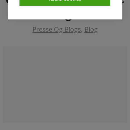
end du regner med
Presse Og Blogs
,
Blog