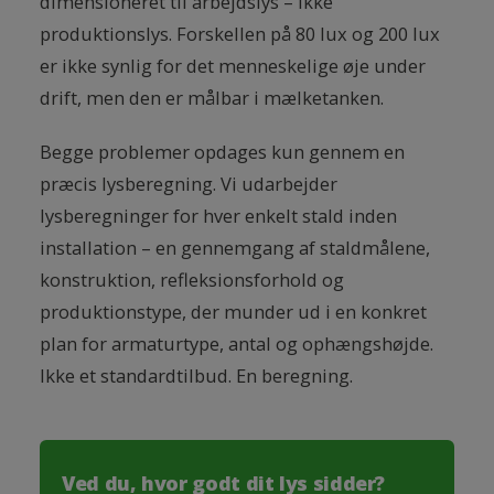
dimensioneret til arbejdslys – ikke
produktionslys. Forskellen på 80 lux og 200 lux
er ikke synlig for det menneskelige øje under
drift, men den er målbar i mælketanken.
Begge problemer opdages kun gennem en
præcis lysberegning. Vi udarbejder
lysberegninger for hver enkelt stald inden
installation – en gennemgang af staldmålene,
konstruktion, refleksionsforhold og
produktionstype, der munder ud i en konkret
plan for armaturtype, antal og ophængshøjde.
Ikke et standardtilbud. En beregning.
Ved du, hvor godt dit lys sidder?