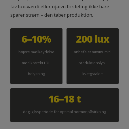
lav lux-værdi eller ujævn fordeling ikke bare
sparer strøm – den taber produktion.
6–10%
200 lux
højere mælkeydelse
anbefalet minimum til
med korrekt LDL-
produktionslys i
belysning
kvægstalde
16–18 t
daglig lysperiode for optimal hormonpåvirkning