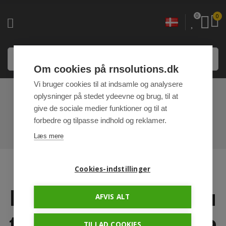
0
0
Om cookies på rnsolutions.dk
Vi bruger cookies til at indsamle og analysere
oplysninger på stedet ydeevne og brug, til at
PRESSE OG BLOG
give de sociale medier funktioner og til at
forbedre og tilpasse indhold og reklamer.
HJEM
PRESSE OG BLOG
Læs mere
Lyset i stalden
Cookies-indstillinger
koster mere end du
AFVIS ALT
tror – og giver mere
TILLAD COOKIES