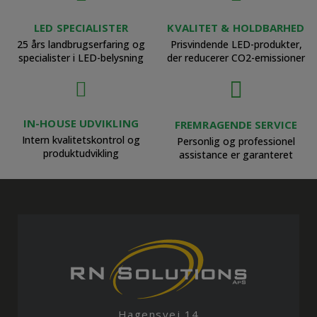
LED SPECIALISTER
KVALITET & HOLDBARHED
25 års landbrugserfaring og
Prisvindende LED-produkter,
specialister i LED-belysning
der reducerer CO2-emissioner
IN-HOUSE UDVIKLING
FREMRAGENDE SERVICE
Intern kvalitetskontrol og
Personlig og professionel
produktudvikling
assistance er garanteret
Hagensvej 14