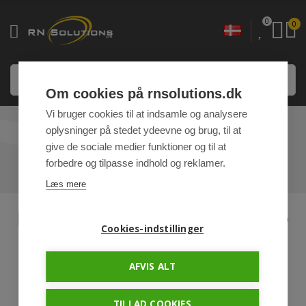
0
0
Om cookies på rnsolutions.dk
Vi bruger cookies til at indsamle og analysere
oplysninger på stedet ydeevne og brug, til at
PRESSE OG BLOG
give de sociale medier funktioner og til at
forbedre og tilpasse indhold og reklamer.
HJEM
PRESSE OG BLOG
Læs mere
RN Solutions vil belyse fjerkræ
Cookies-indstillinger
og svin med
adfærdsregulerende lys
AFVIS ALT
Presse Og Blogs
,
Presse
TILLAD COOKIES